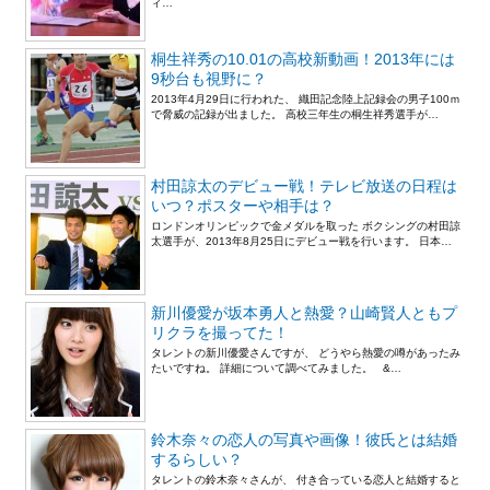
ィ…
桐生祥秀の10.01の高校新動画！2013年には
9秒台も視野に？
2013年4月29日に行われた、 織田記念陸上記録会の男子100ｍ
で脅威の記録が出ました。 高校三年生の桐生祥秀選手が…
村田諒太のデビュー戦！テレビ放送の日程は
いつ？ポスターや相手は？
ロンドンオリンピックで金メダルを取った ボクシングの村田諒
太選手が、2013年8月25日にデビュー戦を行います。 日本…
新川優愛が坂本勇人と熱愛？山崎賢人ともプ
リクラを撮ってた！
タレントの新川優愛さんですが、 どうやら熱愛の噂があったみ
たいですね。 詳細について調べてみました。 &…
鈴木奈々の恋人の写真や画像！彼氏とは結婚
するらしい？
タレントの鈴木奈々さんが、 付き合っている恋人と結婚すると