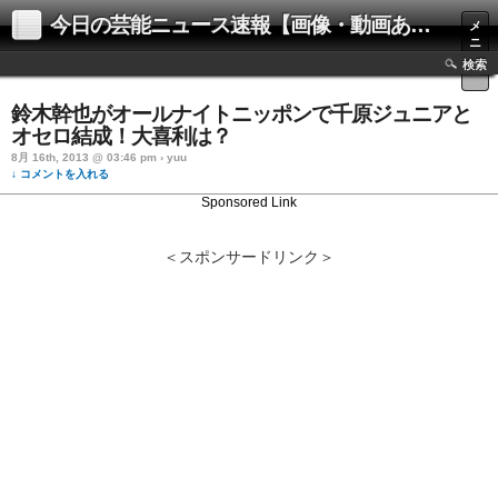
今日の芸能ニュース速報【画像・動画あり】
メ
ニ
ュ
検索
ー
鈴木幹也がオールナイトニッポンで千原ジュニアと
オセロ結成！大喜利は？
8月 16th, 2013 @ 03:46 pm › yuu
↓ コメントを入れる
Sponsored Link
＜スポンサードリンク＞