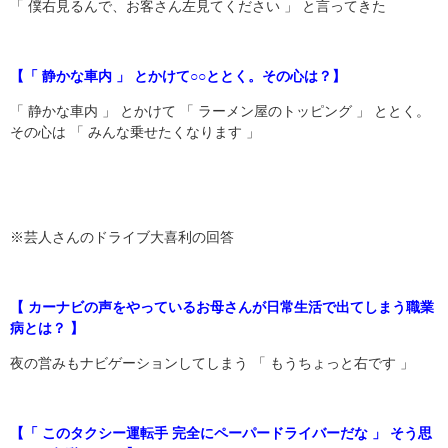
「 僕右見るんで、お客さん左見てください 」 と言ってきた
【「 静かな車内 」 とかけて○○ととく。その心は？】
「 静かな車内 」 とかけて 「 ラーメン屋のトッピング 」 ととく。
その心は 「 みんな乗せたくなります 」
※芸人さんのドライブ大喜利の回答
【 カーナビの声をやっているお母さんが日常生活で出てしまう職業
病とは？ 】
夜の営みもナビゲーションしてしまう 「 もうちょっと右です 」
【「 このタクシー運転手 完全にペーパードライバーだな 」 そう思