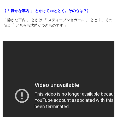
【「 静かな車内 」 とかけて○○ととく。その心は？】
「 静かな車内 」 とかけ 「 スティーブンセガール 」 ととく。その
心は 「 どちらも沈黙がつきものです 」