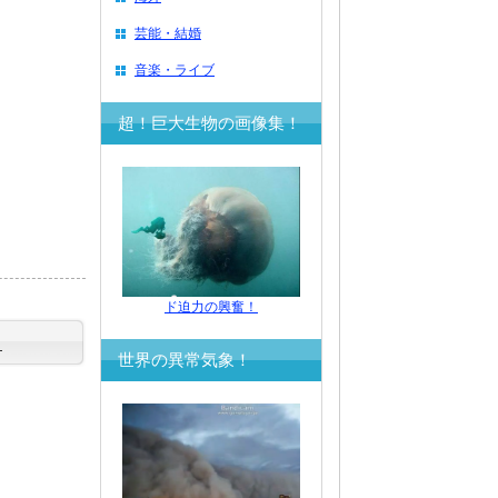
芸能・結婚
音楽・ライブ
超！巨大生物の画像集！
ド迫力の興奮！
？
世界の異常気象！