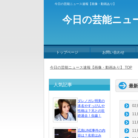
今日の芸能ニュース速報【画像・動画あり】
今日の芸能ニュ
トップページ
お問い合わせ
今日の芸能ニュース速報【画像・動画あり】 TOP
人気記事
最新
ダレノガレ明美の
02
本名やすっぴんや
性格は？兄との壮
11
絶過去！虫歯！
11
広島LINE事件の内
11
容は？名前はみ