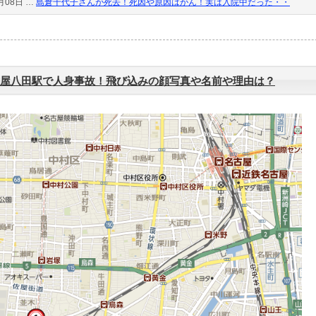
月08日 …
島倉千代子さんが死去！死因や原因はがん！実は入院中だった・・
屋八田駅で人身事故！飛び込みの顔写真や名前や理由は？