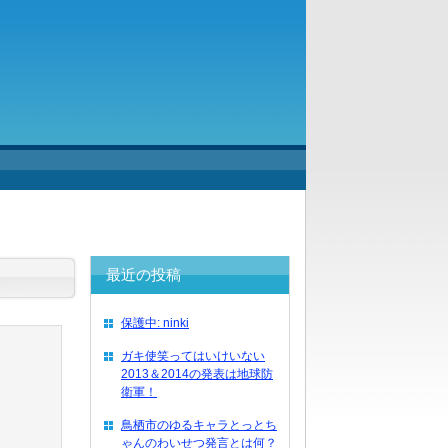
最近の投稿
保護中: ninki
ガキ使笑ってはいけいない
2013＆2014の発表は地球防
衛軍！
鳥栖市のゆるキャラとっとち
ゃんのわいせつ発言とは何？