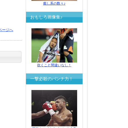
癒し系の数々♪
おもしろ画像集♪
ページへ
吹くこと間違いなし！
一撃必殺のパンチ力！