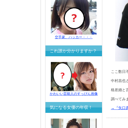
空手家、ハッカー・・・
これ誰か分かりますか？
ここ数日
中村昌也さ
格差婚と
かわいい芸能人のすっぴん画像
調べてみ
気になる女優の年収！
→『矢口