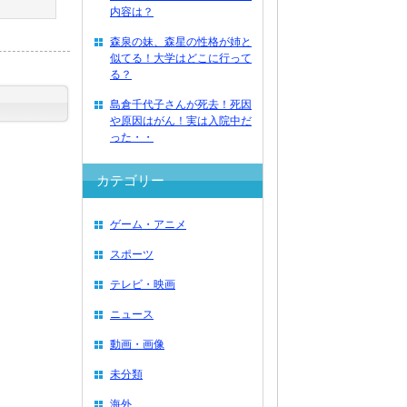
内容は？
森泉の妹、森星の性格が姉と
似てる！大学はどこに行って
る？
島倉千代子さんが死去！死因
や原因はがん！実は入院中だ
った・・
カテゴリー
ゲーム・アニメ
スポーツ
テレビ・映画
ニュース
動画・画像
未分類
海外