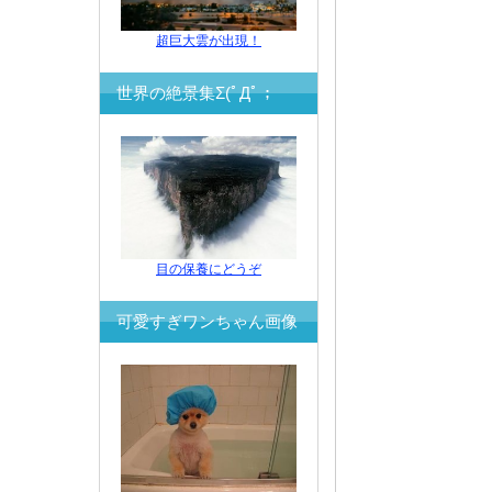
超巨大雲が出現！
世界の絶景集Σ(ﾟДﾟ；
目の保養にどうぞ
可愛すぎワンちゃん画像