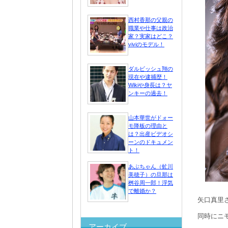
西村香那の父親の
職業や仕事は政治
家？実家はどこ？
viviのモデル！
ダルビッシュ翔の
現在や逮捕歴！
Wikiや身長は？ヤ
ンキーの過去！
山本華世がドォー
モ降板の理由と
は？出産ビデオシ
ーンのドキュメン
ト！
あぶちゃん（虻川
美穂子）の旦那は
桝谷周一郎！浮気
で離婚か？
矢口真里
同時にニ
アーカイブ