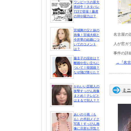
ワンピースの新大
将緑牛！ネタバレ
713で登場！藤虎
の仲や能力は？
宮城舞の父と妹の
名古屋の
画像！宮城大樹と
今井華の結婚につ
人が窓ガ
いてのコメント
は？
事件の詳
藤圭子の現在は？
→『名古
離婚や生い立ちに
ついて！韓国籍？
なぜ飛び降りた？
かわいい芸能人の
ミニ
衝撃すっぴん画像
まとめ！テレビと
はまるで別人？？
あいのり桃（も
も）の半顔メイク
写真！すっぴん画
像に旦那も浮気？