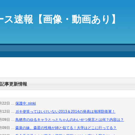
ース速報【画像・動画あり】
記事更新情報
月22日 …
保護中: ninki
月12日 …
ガキ使笑ってはいけいない2013＆2014の発表は地球防衛軍！
月09日 …
鳥栖市のゆるキャラとっとちゃんのわいせつ発言とは何？内容は？
月09日 …
森泉の妹、森星の性格が姉と似てる！大学はどこに行ってる？