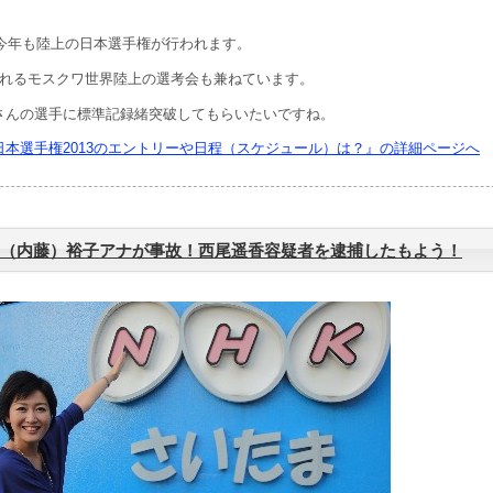
の今年も陸上の日本選手権が行われます。
われるモスクワ世界陸上の選考会も兼ねています。
さんの選手に標準記録緒突破してもらいたいですね。
日本選手権2013のエントリーや日程（スケジュール）は？』の詳細ページへ
（内藤）裕子アナが事故！西尾遥香容疑者を逮捕したもよう！