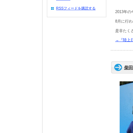
RSSフィードを購読する
2013年
8月に行
是非たく
→『陸上
柴田