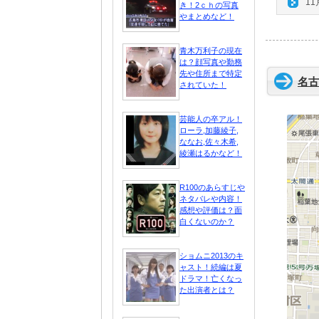
11
き！2ｃｈの写真
やまとめなど！
青木万利子の現在
は？顔写真や勤務
先や住所まで特定
名古
されていた！
芸能人の卒アル！
ローラ,加藤綾子,
ななお,佐々木希,
綾瀬はるかなど！
R100のあらすじや
ネタバレや内容！
感想や評価は？面
白くないのか？
ショムニ2013のキ
ャスト！続編は夏
ドラマ！亡くなっ
た出演者とは？