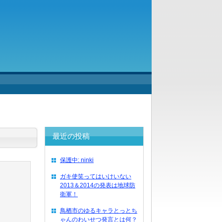
最近の投稿
保護中: ninki
ガキ使笑ってはいけいない
2013＆2014の発表は地球防
衛軍！
鳥栖市のゆるキャラとっとち
ゃんのわいせつ発言とは何？