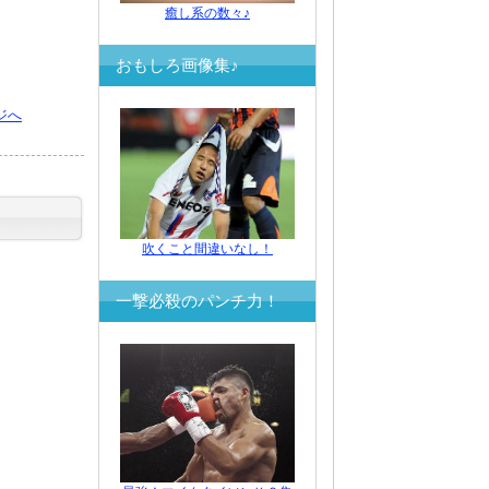
癒し系の数々♪
おもしろ画像集♪
ジへ
吹くこと間違いなし！
一撃必殺のパンチ力！