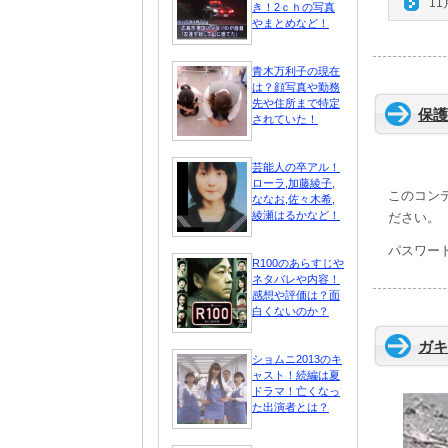
11
き！2ｃｈの写真
やまとめなど！
青木万利子の現在
は？顔写真や勤務
先や住所まで特定
保護中
されていた！
芸能人の卒アル！
ローラ,加藤綾子,
このコン
ななお,佐々木希,
綾瀬はるかなど！
ださい。
パスワー
R100のあらすじや
ネタバレや内容！
感想や評価は？面
白くないのか？
ガキ
ショムニ2013のキ
ャスト！続編は夏
ドラマ！亡くなっ
た出演者とは？