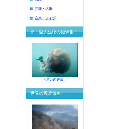
芸能・結婚
音楽・ライブ
超！巨大生物の画像集！
ド迫力の興奮！
世界の異常気象！