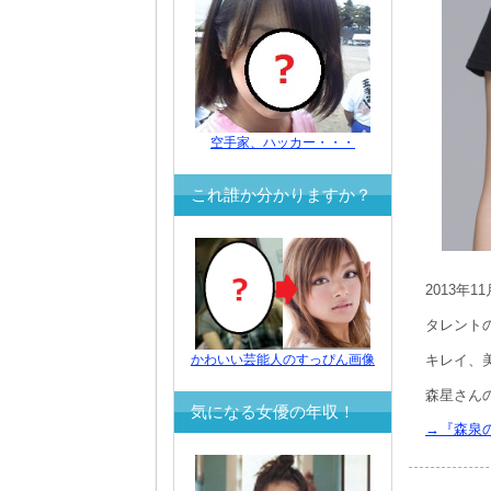
空手家、ハッカー・・・
これ誰か分かりますか？
2013年
タレント
かわいい芸能人のすっぴん画像
キレイ、
森星さん
気になる女優の年収！
→『森泉