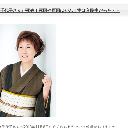
千代子さんが死去！死因や原因はがん！実は入院中だった・・
千代子さんが2013年11月8日に亡くなられたという報道がありました。