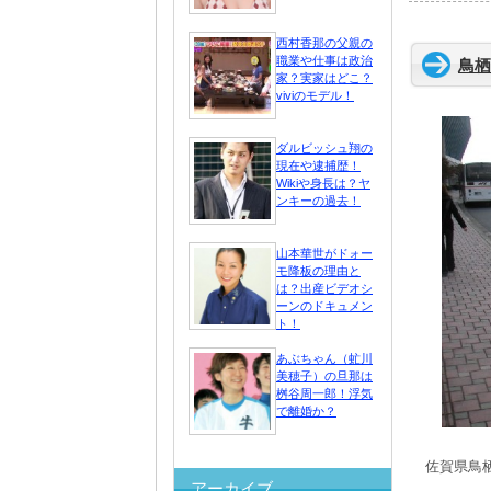
西村香那の父親の
職業や仕事は政治
鳥栖
家？実家はどこ？
viviのモデル！
ダルビッシュ翔の
現在や逮捕歴！
Wikiや身長は？ヤ
ンキーの過去！
山本華世がドォー
モ降板の理由と
は？出産ビデオシ
ーンのドキュメン
ト！
あぶちゃん（虻川
美穂子）の旦那は
桝谷周一郎！浮気
で離婚か？
佐賀県鳥
アーカイブ