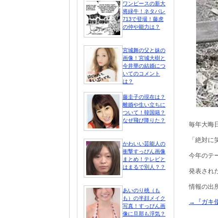
ワンピースの新大
将緑牛！ネタバレ
713で登場！藤虎
の仲や能力は？
宮城舞の父と妹の
画像！宮城大樹と
今井華の結婚につ
いてのコメント
は？
藤圭子の現在は？
離婚や生い立ちに
ついて！韓国籍？
なぜ飛び降りた？
毎年大晦
「絶対に
かわいい芸能人の
衝撃すっぴん画像
今年のテ
まとめ！テレビと
はまるで別人？？
発表され
情報の出
あいのり桃（も
も）の半顔メイク
→『ガキ使
写真！すっぴん画
像に旦那も浮気？