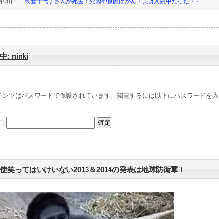
月08日 …
島倉千代子さんが死去！死因や原因はがん！実は入院中だった・・
: ninki
テンツはパスワードで保護されています。閲覧するには以下にパスワードを入
ド:
使笑ってはいけいない2013＆2014の発表は地球防衛軍！