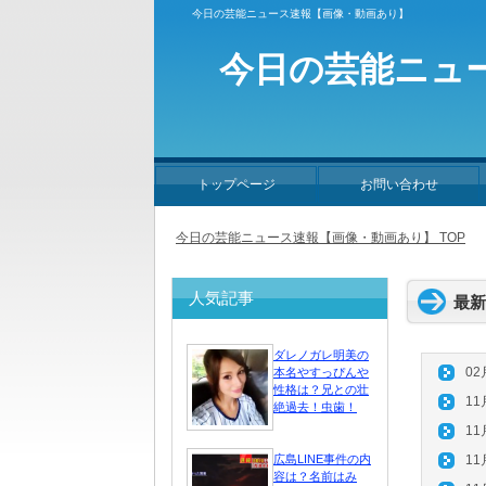
今日の芸能ニュース速報【画像・動画あり】
今日の芸能ニュ
トップページ
お問い合わせ
今日の芸能ニュース速報【画像・動画あり】 TOP
人気記事
最新
ダレノガレ明美の
02
本名やすっぴんや
性格は？兄との壮
11
絶過去！虫歯！
11
広島LINE事件の内
11
容は？名前はみ