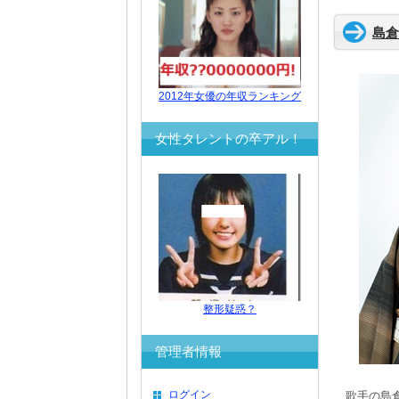
島倉
2012年女優の年収ランキング
女性タレントの卒アル！
整形疑惑？
管理者情報
ログイン
歌手の島倉