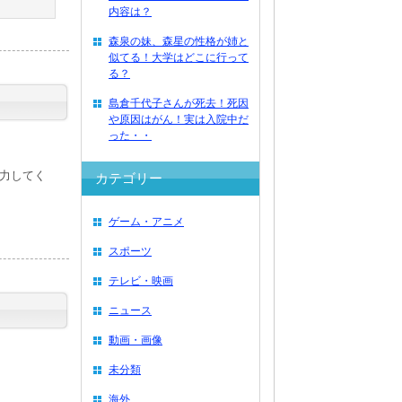
内容は？
森泉の妹、森星の性格が姉と
似てる！大学はどこに行って
る？
島倉千代子さんが死去！死因
や原因はがん！実は入院中だ
った・・
力してく
カテゴリー
ゲーム・アニメ
スポーツ
テレビ・映画
ニュース
動画・画像
未分類
海外