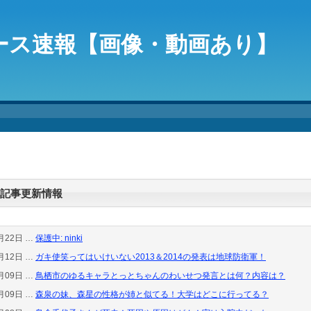
ース速報【画像・動画あり】
記事更新情報
月22日 …
保護中: ninki
月12日 …
ガキ使笑ってはいけいない2013＆2014の発表は地球防衛軍！
月09日 …
鳥栖市のゆるキャラとっとちゃんのわいせつ発言とは何？内容は？
月09日 …
森泉の妹、森星の性格が姉と似てる！大学はどこに行ってる？