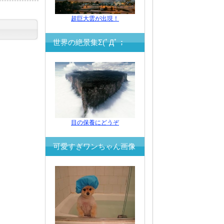
超巨大雲が出現！
世界の絶景集Σ(ﾟДﾟ；
目の保養にどうぞ
可愛すぎワンちゃん画像