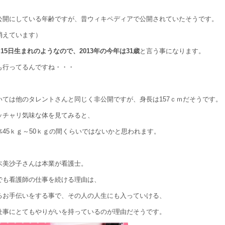
公開にしている年齢ですが、昔ウィキペディアで公開されていたそうです。
消えています）
5月15日生まれのようなので、2013年の今年は31歳
と言う事になります。
も行ってるんですね・・・
いては他のタレントさんと同じく非公開ですが、身長は157ｃｍだそうです。
ッチャリ気味な体を見てみると、
体45ｋｇ～50ｋｇの間くらいではないかと思われます。
木美沙子さんは本業が看護士。
でも看護師の仕事を続ける理由は、
るお手伝いをする事で、その人の人生にも入っていける、
仕事にとてもやりがいを持っているのが理由だそうです。