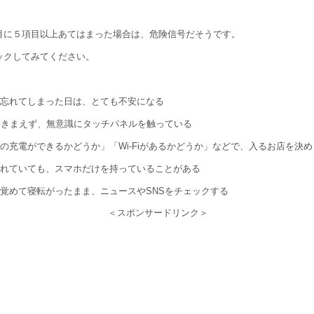
目に５項目以上あてはまった場合は、危険信号だそうです。
ックしてみてください。
を忘れてしまった日は、とても不安になる
をわきまえず、無意識にタッチパネルを触っている
ホの充電ができるかどうか」「Wi-Fiがあるかどうか」などで、入るお店を決め
忘れていても、スマホだけを持っていることがある
が覚めて寝転がったまま、ニュースやSNSをチェックする
＜スポンサードリンク＞