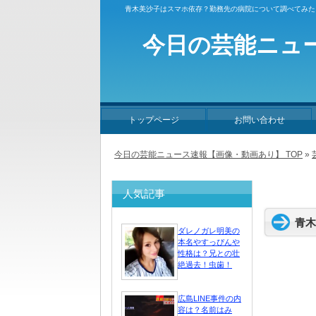
青木美沙子はスマホ依存？勤務先の病院について調べてみた 
今日の芸能ニュ
トップページ
お問い合わせ
今日の芸能ニュース速報【画像・動画あり】 TOP
»
人気記事
青木
ダレノガレ明美の
本名やすっぴんや
性格は？兄との壮
絶過去！虫歯！
広島LINE事件の内
容は？名前はみ