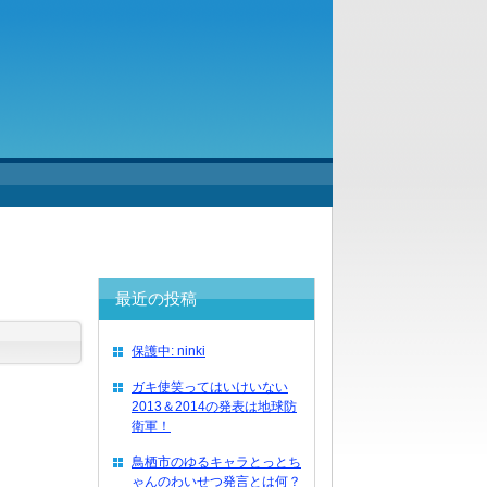
最近の投稿
保護中: ninki
ガキ使笑ってはいけいない
2013＆2014の発表は地球防
衛軍！
鳥栖市のゆるキャラとっとち
ゃんのわいせつ発言とは何？