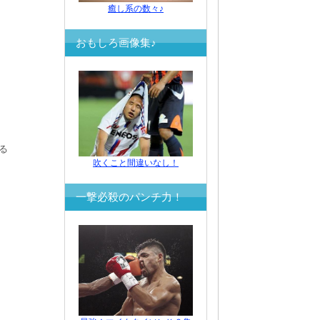
癒し系の数々♪
おもしろ画像集♪
る
吹くこと間違いなし！
一撃必殺のパンチ力！