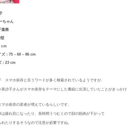
子
ーちゃん
千葉県
O型
 cｍ
75 – 60 – 86 cm
：23 cm
子 スマホ依存と言うワードが多く検索されているようですが、
木美沙子さんがスマホ依存をテーマにした番組に出演していたことがきっかけ
スマホ依存の若者が増えているらしいです。
存は疲れ目になったり、長時間うつむくので顔の筋肉が下がって
られたりするそうなので注意が必要ですね。