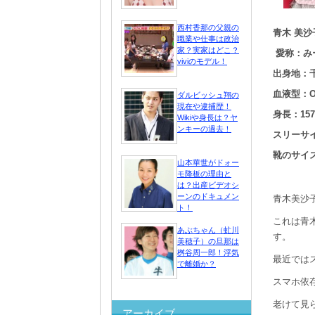
西村香那の父親の
青木 美沙
職業や仕事は政治
家？実家はどこ？
愛称：み
viviのモデル！
出身地：
血液型：
ダルビッシュ翔の
現在や逮捕歴！
身長：157
Wikiや身長は？ヤ
ンキーの過去！
スリーサイズ：
靴のサイズ
山本華世がドォー
モ降板の理由と
は？出産ビデオシ
ーンのドキュメン
青木美沙
ト！
これは青
あぶちゃん（虻川
す。
美穂子）の旦那は
桝谷周一郎！浮気
最近では
で離婚か？
スマホ依
老けて見
アーカイブ