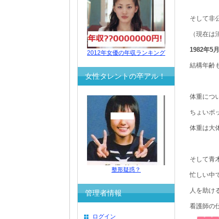
そして非
（現在は
1982年
2012年女優の年収ランキング
結構年齢
女性タレントの卒アル！
体重につ
ちょいポ
体重は大
そして青
整形疑惑？
忙しい中
人を助け
管理者情報
看護師の
ログイン