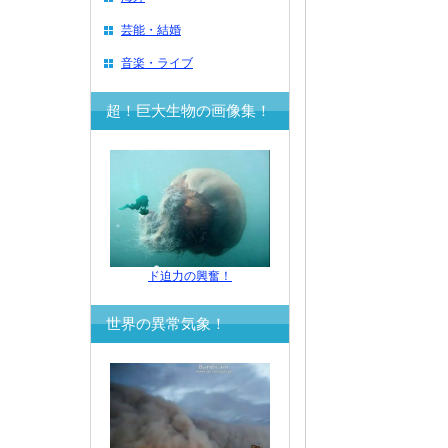
芸能・結婚
音楽・ライブ
超！巨大生物の画像集！
ド迫力の興奮！
世界の異常気象！