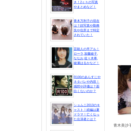
き！2ｃｈの写真
やまとめなど！
青木万利子の現在
は？顔写真や勤務
先や住所まで特定
されていた！
芸能人の卒アル！
ローラ,加藤綾子,
ななお,佐々木希,
綾瀬はるかなど！
R100のあらすじや
ネタバレや内容！
感想や評価は？面
白くないのか？
ショムニ2013のキ
ャスト！続編は夏
ドラマ！亡くなっ
た出演者とは？
青木美沙