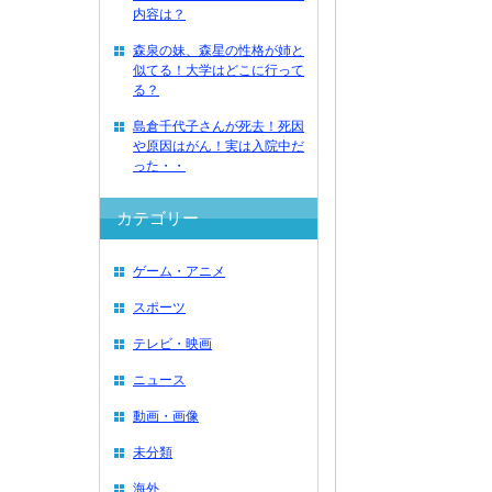
内容は？
森泉の妹、森星の性格が姉と
似てる！大学はどこに行って
る？
島倉千代子さんが死去！死因
や原因はがん！実は入院中だ
った・・
カテゴリー
ゲーム・アニメ
スポーツ
テレビ・映画
ニュース
動画・画像
未分類
海外