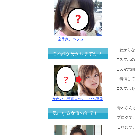
空手家、ハッカー・・・
□わから
これ誰か分かりますか？
□スマホ
□スマホ
□着信し
□スマホ
かわいい芸能人のすっぴん画像
青木さん
気になる女優の年収！
ブログで
これにつ