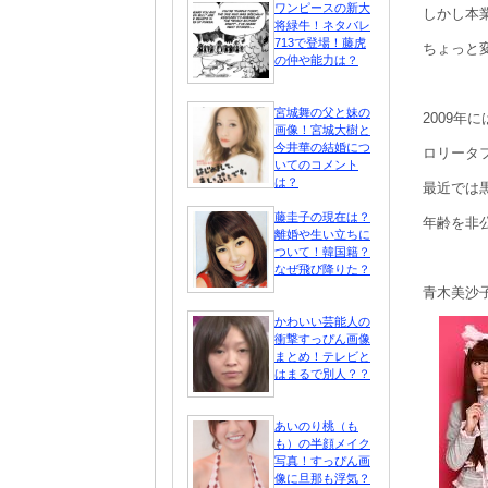
ワンピースの新大
しかし本
将緑牛！ネタバレ
713で登場！藤虎
ちょっと
の仲や能力は？
宮城舞の父と妹の
2009
画像！宮城大樹と
今井華の結婚につ
ロリータ
いてのコメント
は？
最近では
藤圭子の現在は？
年齢を非
離婚や生い立ちに
ついて！韓国籍？
なぜ飛び降りた？
青木美沙
かわいい芸能人の
衝撃すっぴん画像
まとめ！テレビと
はまるで別人？？
あいのり桃（も
も）の半顔メイク
写真！すっぴん画
像に旦那も浮気？