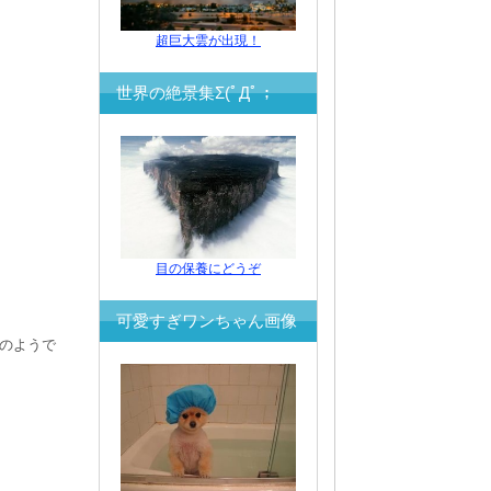
超巨大雲が出現！
世界の絶景集Σ(ﾟДﾟ；
目の保養にどうぞ
可愛すぎワンちゃん画像
のようで