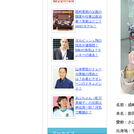
西村香那の父親の
職業や仕事は政治
家？実家はどこ？
viviのモデル！
ダルビッシュ翔の
現在や逮捕歴！
Wikiや身長は？ヤ
ンキーの過去！
山本華世がドォー
モ降板の理由と
は？出産ビデオシ
ーンのドキュメン
ト！
あぶちゃん（虻川
美穂子）の旦那は
名前：成嶋
桝谷周一郎！浮気
で離婚か？
本名：前
愛称：さ
出身地：
アーカイブ