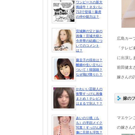
ワンピースの新大
将緑牛！ネタバレ
713で登場！藤虎
の仲や能力は？
宮城舞の父と妹の
画像！宮城大樹と
広島カー
今井華の結婚につ
いてのコメント
「テレビ
は？
に出演し
藤圭子の現在は？
離婚や生い立ちに
前田健太
ついて！韓国籍？
なぜ飛び降りた？
嫁さんの
かわいい芸能人の
衝撃すっぴん画像
嫁の
まとめ！テレビと
はまるで別人？？
マエケン
あいのり桃（も
も）の半顔メイク
の嫁さん
写真！すっぴん画
像に旦那も浮気？