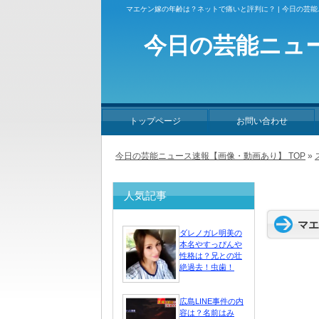
マエケン嫁の年齢は？ネットで痛いと評判に？ | 今日の芸
今日の芸能ニュ
トップページ
お問い合わせ
今日の芸能ニュース速報【画像・動画あり】 TOP
»
人気記事
マエ
ダレノガレ明美の
本名やすっぴんや
性格は？兄との壮
絶過去！虫歯！
広島LINE事件の内
容は？名前はみ