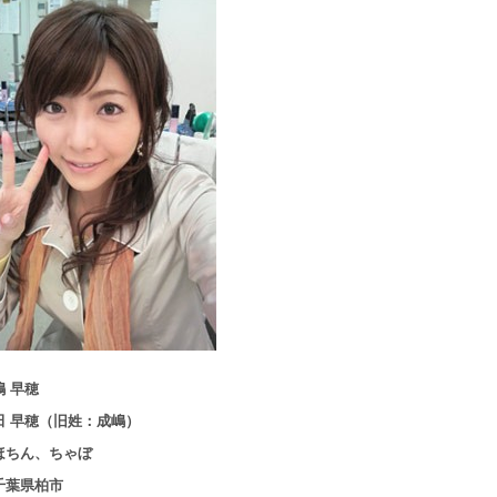
 早穂
田 早穂（旧姓：成嶋）
ほちん、ちゃぼ
千葉県柏市