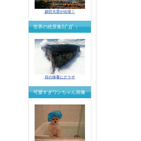
超巨大雲が出現！
世界の絶景集Σ(ﾟДﾟ；
目の保養にどうぞ
可愛すぎワンちゃん画像