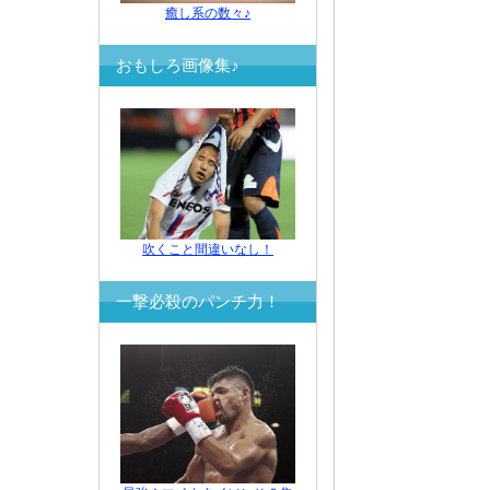
癒し系の数々♪
おもしろ画像集♪
吹くこと間違いなし！
一撃必殺のパンチ力！