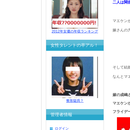
二人は関
マエケンが
嫁さんの
2012年女優の年収ランキング
女性タレントの卒アル！
そして結
なんとマ
嫁の成嶋
整形疑惑？
マエケン
フライデ
管理者情報
ログイン