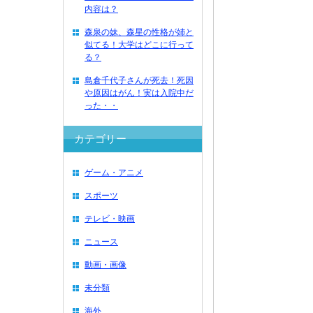
内容は？
森泉の妹、森星の性格が姉と
似てる！大学はどこに行って
る？
島倉千代子さんが死去！死因
や原因はがん！実は入院中だ
った・・
カテゴリー
ゲーム・アニメ
スポーツ
テレビ・映画
ニュース
動画・画像
未分類
海外