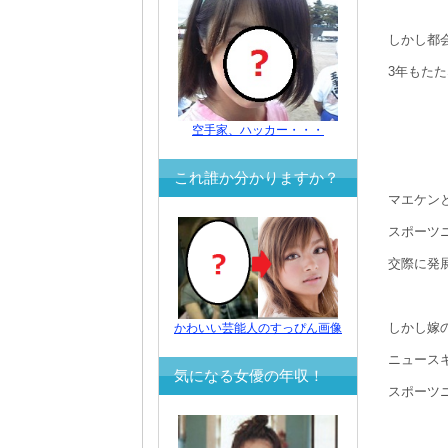
しかし都
3年もた
空手家、ハッカー・・・
これ誰か分かりますか？
マエケン
スポーツ
交際に発
しかし嫁
かわいい芸能人のすっぴん画像
ニュース
気になる女優の年収！
スポーツ