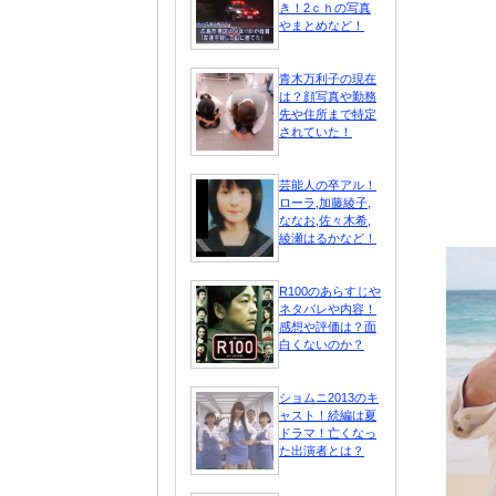
き！2ｃｈの写真
やまとめなど！
青木万利子の現在
は？顔写真や勤務
先や住所まで特定
されていた！
芸能人の卒アル！
ローラ,加藤綾子,
ななお,佐々木希,
綾瀬はるかなど！
R100のあらすじや
ネタバレや内容！
感想や評価は？面
白くないのか？
ショムニ2013のキ
ャスト！続編は夏
ドラマ！亡くなっ
た出演者とは？