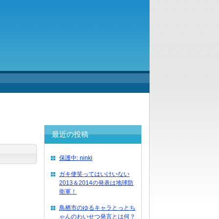
最近の投稿
保護中: ninki
ガキ使笑ってはいけいない
2013＆2014の発表は地球防
衛軍！
鳥栖市のゆるキャラとっとち
ゃんのわいせつ発言とは何？