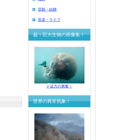
芸能・結婚
音楽・ライブ
超！巨大生物の画像集！
ド迫力の興奮！
世界の異常気象！