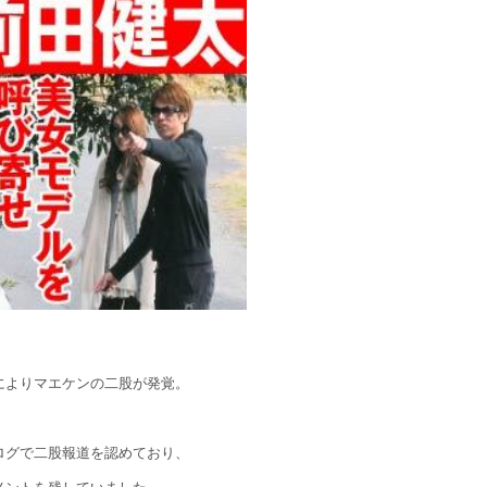
によりマエケンの二股が発覚。
ログで二股報道を認めており、