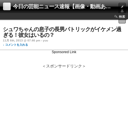
今日の芸能ニュース速報【画像・動画あり】
メ
ニ
ュ
検索
ー
シュワちゃんの息子の長男パトリックがイケメン過
ぎる！彼女はいるの？
11月 6th, 2013 @ 07:46 pm › yuu
↓ コメントを入れる
Sponsored Link
＜スポンサードリンク＞