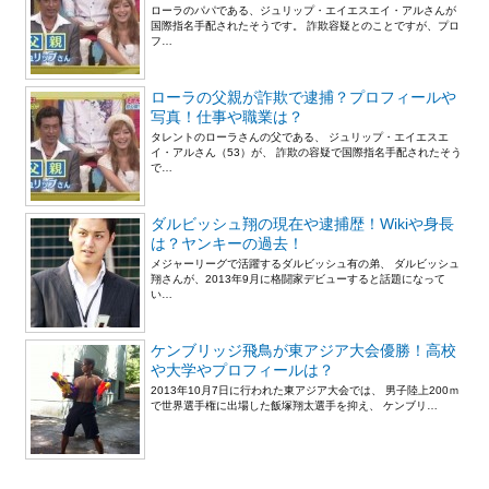
ローラのパパである、ジュリップ・エイエスエイ・アルさんが
国際指名手配されたそうです。 詐欺容疑とのことですが、プロ
フ…
ローラの父親が詐欺で逮捕？プロフィールや
写真！仕事や職業は？
タレントのローラさんの父である、 ジュリップ・エイエスエ
イ・アルさん（53）が、 詐欺の容疑で国際指名手配されたそう
で…
ダルビッシュ翔の現在や逮捕歴！Wikiや身長
は？ヤンキーの過去！
メジャーリーグで活躍するダルビッシュ有の弟、 ダルビッシュ
翔さんが、2013年9月に格闘家デビューすると話題になって
い…
ケンブリッジ飛鳥が東アジア大会優勝！高校
や大学やプロフィールは？
2013年10月7日に行われた東アジア大会では、 男子陸上200ｍ
で世界選手権に出場した飯塚翔太選手を抑え、 ケンブリ…