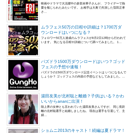
映画やドラマで大活躍中の多部未華子さんが、 フライデーで熱
愛を報じられたみたいです。 お相手は大奥で共演した窪田正孝
さ…
ムラフェス50万の日程や詳細は？1700万ダ
ウンロードはいつになる？
フォロワー50万人達成のムラフェスが8月2日12時から行われて
います。 気になる日程や詳細について調べてみました。 1…
パズドラ1500万ダウンロードはいつ？ゴッド
フェスの予想や速報！
パズドラの1500万ダウンロード記念イベントは いつになるんで
しょうか？ ゴッドフェスの内容の予想などもしてみました。…
湯田友美が北村聡と離婚？子供はいる？かわ
いいからananに出演！
陸上界の女神とも言われていた湯田友美さんですが、 同じ長距
離の北村聡選手と結婚しましたね。 現在は選手を引退して、主
婦…
ショムニ2013のキャスト！続編は夏ドラマ！