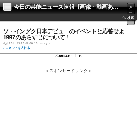
今日の芸能ニュース速報【画像・動画あり】
メ
ニ
ュ
検索
ー
ソ・イングク日本デビューのイベントと応答せよ
1997のあらすじについて！
4月 13th, 2013 @ 06:13 pm › yuu
↓ コメントを入れる
Sponsored Link
＜スポンサードリンク＞