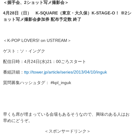
＜握手会、2ショット写メ撮影会＞
4月28日（日） K-SQUARE（東京・大久保）K-STAGE-O！ ※2シ
ョット写メ撮影会参加券 配布予定数 終了
＜K-POP LOVERS! on USTREAM＞
ゲスト：ソ・イングク
配信日時：4月24日(水)21：00ごろスタート
番組詳細：
ttp://tower.jp/article/series/2013/04/10/inguk
質問募集ハッシュタグ： #kpl_inguk
早くも席が埋まっている会場もあるそうなので、興味のある人はお
早めにどうぞ。
＜スポンサードリンク＞