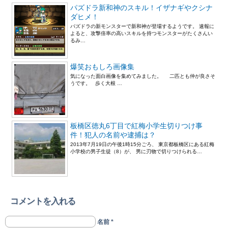
パズドラ新和神のスキル！イザナギやクシナ
ダヒメ！
パズドラの新モンスターで新和神が登場するようです。 速報に
よると、攻撃倍率の高いスキルを持つモンスターがたくさんい
るみ…
爆笑おもしろ画像集
気になった面白画像を集めてみました。 二匹とも仲が良さそ
うです。 歩く大根 …
板橋区徳丸6丁目で紅梅小学生切りつけ事
件！犯人の名前や逮捕は？
2013年7月19日の午後1時15分ごろ、 東京都板橋区にある紅梅
小学校の男子生徒（8）が、 男に刃物で切りつけられる…
コメントを入れる
名前 *