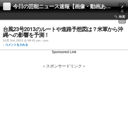
今日の芸能ニュース速報【画像・動画あり】
メ
ニ
ュ
検索
ー
台風23号2013のルートや進路予想図は？米軍から沖
縄への影響を予測！
10月 3rd, 2013 @ 08:41 pm › yuu
↓ コメントを入れる
Sponsored Link
＜スポンサードリンク＞