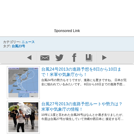
Sponsored Link
カテゴリー:
ニュース
タグ:
台風23号
台風24号2013の進路予想を8日から10日ま
で！米軍や気象庁から！
台風24号の勢力もそうですが、進路にも驚きですね。 日本が完
全に狙われているみたいです。 8日から10日までの進路予想…
台風27号2013の進路予想ルートや勢力は？
米軍や気象庁の情報！
10年に1度と言われた台風26号はなんとか過ぎ去りましたが、
今度は台風27号が発生していて沖縄や西日本に 接近する可…