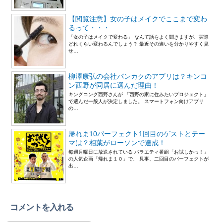
【閲覧注意】女の子はメイクでここまで変わ
るって・・・
「女の子はメイクで変わる」 なんて話をよく聞きますが、実際
どれくらい変わるんでしょう？ 最近その違いを分かりやすく見
せ…
柳澤康弘の会社パンカクのアプリは？キンコ
ン西野が同居に選んだ理由！
キングコング西野さんが 「西野の家に住みたいプロジェクト」
で選んだ一般人が決定しました。 スマートフォン向けアプリ
の…
帰れま10パーフェクト1回目のゲストとテー
マは？相葉がローソンで達成！
毎週月曜日に放送されている バラエティ番組「お試しかっ！」
の人気企画「帰れま１０」で、 見事、二回目のパーフェクトが
出…
コメントを入れる