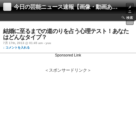
今日の芸能ニュース速報【画像・動画あり】
メ
ニ
ュ
検索
ー
結婚に至るまでの道のりを占う心理テスト！あなた
はどんなタイプ？
7月 17th, 2013 @ 01:45 am › yuu
↓ コメントを入れる
Sponsored Link
＜スポンサードリンク＞