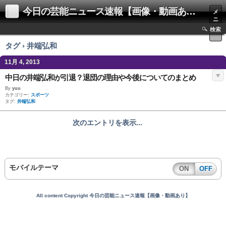
今日の芸能ニュース速報【画像・動画あり】
メ
ニ
ュ
検索
ー
タグ › 井端弘和
11月 4, 2013
中日の井端弘和が引退？退団の理由や今後についてのまとめ
By
yuu
カテゴリー:
スポーツ
タグ:
井端弘和
次のエントリを表示...
モバイルテーマ
ON
OFF
All content Copyright 今日の芸能ニュース速報【画像・動画あり】