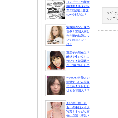
ワンピースの新大
将緑牛！ネタバレ
713で登場！藤虎
タグ :
の仲や能力は？
カテゴリ
宮城舞の父と妹の
画像！宮城大樹と
今井華の結婚につ
いてのコメント
は？
藤圭子の現在は？
離婚や生い立ちに
ついて！韓国籍？
なぜ飛び降りた？
かわいい芸能人の
衝撃すっぴん画像
まとめ！テレビと
はまるで別人？？
あいのり桃（も
も）の半顔メイク
写真！すっぴん画
像に旦那も浮気？