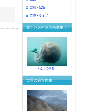
芸能・結婚
音楽・ライブ
超！巨大生物の画像集！
ド迫力の興奮！
世界の異常気象！