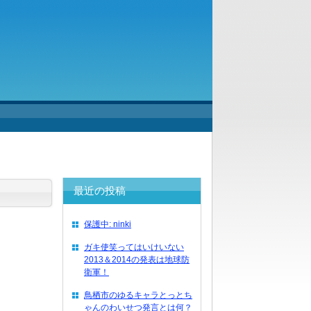
最近の投稿
保護中: ninki
ガキ使笑ってはいけいない
2013＆2014の発表は地球防
衛軍！
鳥栖市のゆるキャラとっとち
ゃんのわいせつ発言とは何？