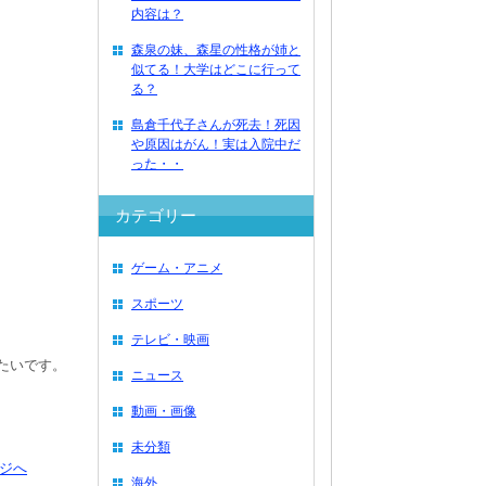
内容は？
森泉の妹、森星の性格が姉と
似てる！大学はどこに行って
る？
島倉千代子さんが死去！死因
や原因はがん！実は入院中だ
った・・
カテゴリー
ゲーム・アニメ
スポーツ
テレビ・映画
みたいです。
ニュース
動画・画像
未分類
ジへ
海外