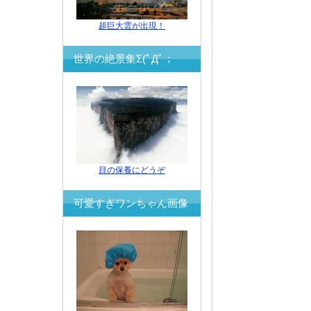
超巨大雲が出現！
世界の絶景集Σ(ﾟДﾟ；
目の保養にどうぞ
可愛すぎワンちゃん画像