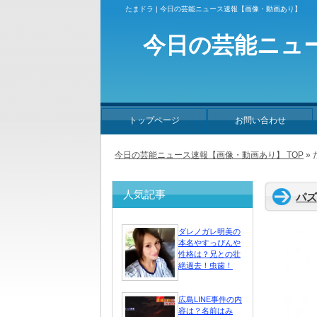
たまドラ | 今日の芸能ニュース速報【画像・動画あり】
今日の芸能ニュ
トップページ
お問い合わせ
今日の芸能ニュース速報【画像・動画あり】 TOP
»
人気記事
パズ
ダレノガレ明美の
本名やすっぴんや
性格は？兄との壮
絶過去！虫歯！
広島LINE事件の内
容は？名前はみ