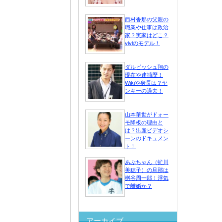
西村香那の父親の
職業や仕事は政治
家？実家はどこ？
viviのモデル！
ダルビッシュ翔の
現在や逮捕歴！
Wikiや身長は？ヤ
ンキーの過去！
山本華世がドォー
モ降板の理由と
は？出産ビデオシ
ーンのドキュメン
ト！
あぶちゃん（虻川
美穂子）の旦那は
桝谷周一郎！浮気
で離婚か？
アーカイブ