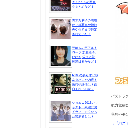
き！2ｃｈの写真
やまとめなど！
青木万利子の現在
は？顔写真や勤務
先や住所まで特定
されていた！
芸能人の卒アル！
ローラ,加藤綾子,
ななお,佐々木希,
綾瀬はるかなど！
R100のあらすじや
ネタバレや内容！
感想や評価は？面
白くないのか？
パズドラ
ショムニ2013のキ
能力覚醒
ャスト！続編は夏
ドラマ！亡くなっ
覚醒やモ
た出演者とは？
→『パズ