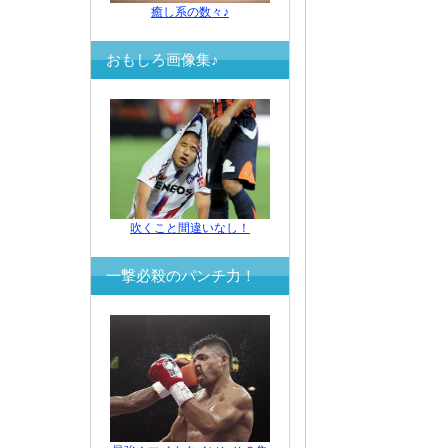
癒し系の数々♪
おもしろ画像集♪
吹くこと間違いなし！
一撃必殺のパンチ力！