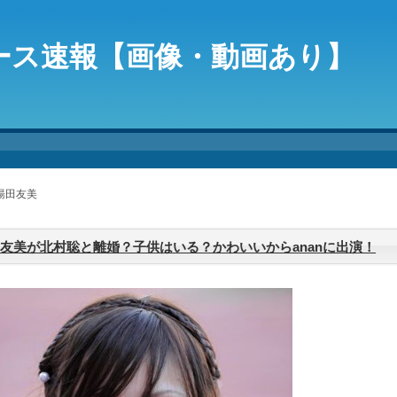
ース速報【画像・動画あり】
 湯田友美
友美が北村聡と離婚？子供はいる？かわいいからananに出演！