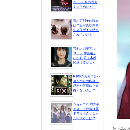
き！2ｃｈの写真
やまとめなど！
青木万利子の現在
は？顔写真や勤務
先や住所まで特定
されていた！
芸能人の卒アル！
ローラ,加藤綾子,
ななお,佐々木希,
綾瀬はるかなど！
R100のあらすじや
ネタバレや内容！
感想や評価は？面
白くないのか？
ショムニ2013のキ
ャスト！続編は夏
ドラマ！亡くなっ
た出演者とは？
陸上界の