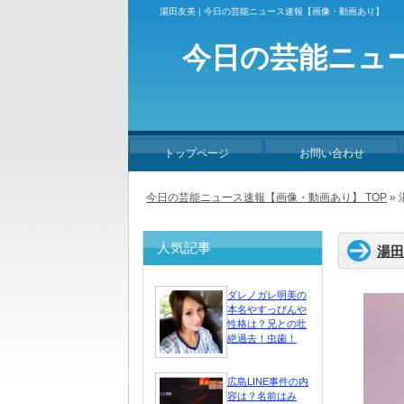
湯田友美 | 今日の芸能ニュース速報【画像・動画あり】
今日の芸能ニュ
トップページ
お問い合わせ
今日の芸能ニュース速報【画像・動画あり】 TOP
»
人気記事
湯田
ダレノガレ明美の
本名やすっぴんや
性格は？兄との壮
絶過去！虫歯！
広島LINE事件の内
容は？名前はみ