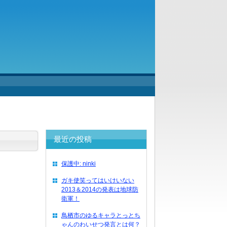
最近の投稿
保護中: ninki
ガキ使笑ってはいけいない
2013＆2014の発表は地球防
衛軍！
鳥栖市のゆるキャラとっとち
ゃんのわいせつ発言とは何？