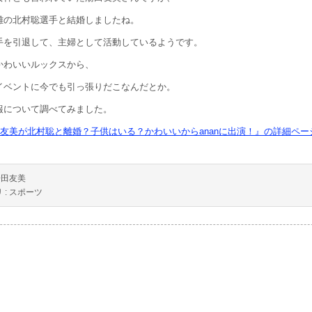
離の北村聡選手と結婚しましたね。
手を引退して、主婦として活動しているようです。
かわいいルックスから、
イベントに今でも引っ張りだこなんだとか。
報について調べてみました。
友美が北村聡と離婚？子供はいる？かわいいからananに出演！』の詳細ペー
湯田友美
 :
スポーツ