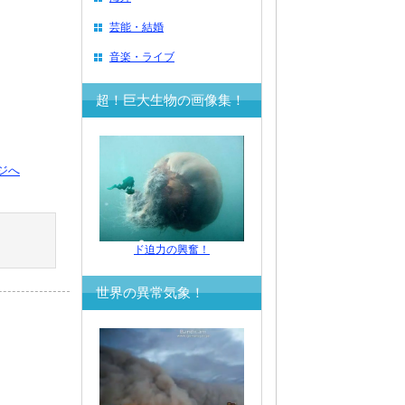
芸能・結婚
音楽・ライブ
超！巨大生物の画像集！
ジへ
ド迫力の興奮！
世界の異常気象！