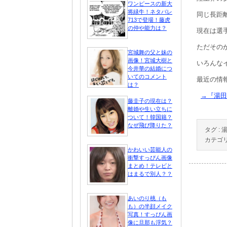
ワンピースの新大
将緑牛！ネタバレ
同じ長距
713で登場！藤虎
の仲や能力は？
現在は選
ただその
宮城舞の父と妹の
画像！宮城大樹と
いろんな
今井華の結婚につ
いてのコメント
最近の情
は？
→『湯田
藤圭子の現在は？
離婚や生い立ちに
ついて！韓国籍？
なぜ飛び降りた？
タグ :
カテゴリ
かわいい芸能人の
衝撃すっぴん画像
まとめ！テレビと
はまるで別人？？
あいのり桃（も
も）の半顔メイク
写真！すっぴん画
像に旦那も浮気？