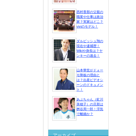
西村香那の父親の
職業や仕事は政治
家？実家はどこ？
viviのモデル！
ダルビッシュ翔の
現在や逮捕歴！
Wikiや身長は？ヤ
ンキーの過去！
山本華世がドォー
モ降板の理由と
は？出産ビデオシ
ーンのドキュメン
ト！
あぶちゃん（虻川
美穂子）の旦那は
桝谷周一郎！浮気
で離婚か？
アーカイブ