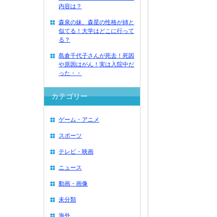
内容は？
森泉の妹、森星の性格が姉と
似てる！大学はどこに行って
る？
島倉千代子さんが死去！死因
や原因はがん！実は入院中だ
った・・
カテゴリー
ゲーム・アニメ
スポーツ
テレビ・映画
ニュース
動画・画像
未分類
海外