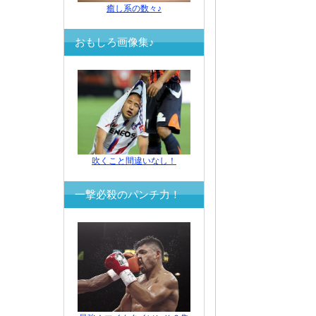
癒し系の数々♪
おもしろ画像集♪
吹くこと間違いなし！
一撃必殺のパンチ力！