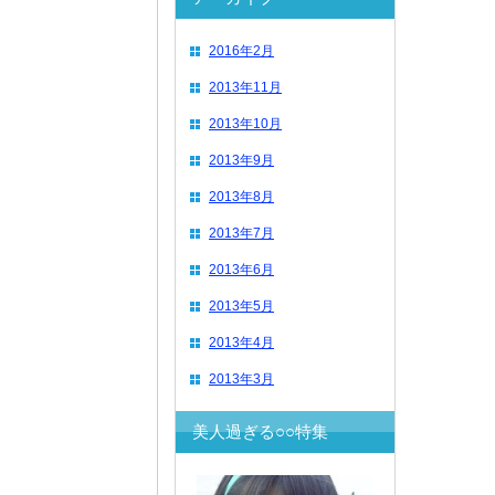
2016年2月
2013年11月
2013年10月
2013年9月
2013年8月
2013年7月
2013年6月
2013年5月
2013年4月
2013年3月
美人過ぎる○○特集