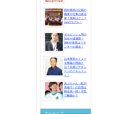
西村香那の父親の
職業や仕事は政治
家？実家はどこ？
viviのモデル！
ダルビッシュ翔の
現在や逮捕歴！
Wikiや身長は？ヤ
ンキーの過去！
山本華世がドォー
モ降板の理由と
は？出産ビデオシ
ーンのドキュメン
ト！
あぶちゃん（虻川
美穂子）の旦那は
桝谷周一郎！浮気
で離婚か？
アーカイブ