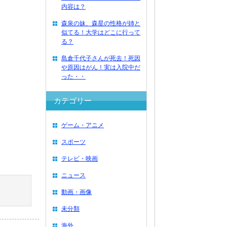
内容は？
森泉の妹、森星の性格が姉と
似てる！大学はどこに行って
る？
島倉千代子さんが死去！死因
や原因はがん！実は入院中だ
った・・
カテゴリー
ゲーム・アニメ
スポーツ
テレビ・映画
ニュース
動画・画像
未分類
海外