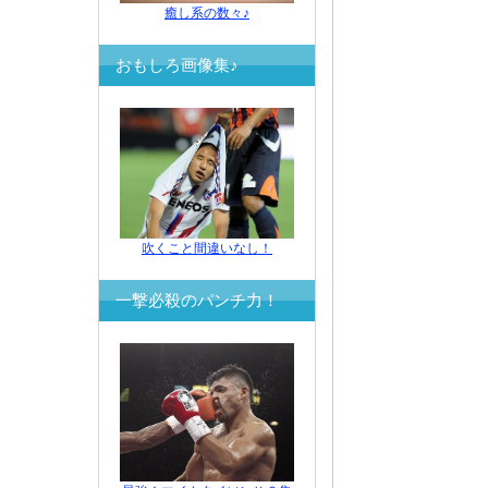
癒し系の数々♪
おもしろ画像集♪
吹くこと間違いなし！
一撃必殺のパンチ力！