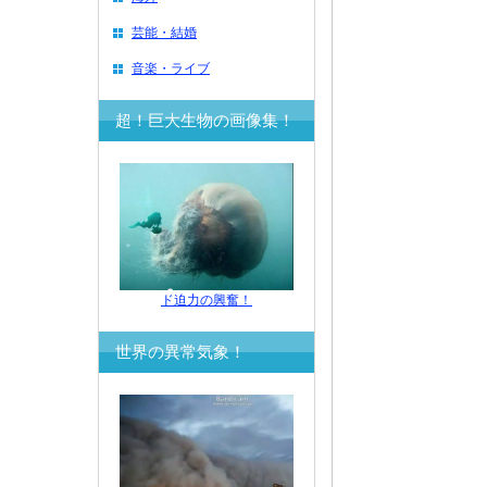
芸能・結婚
音楽・ライブ
超！巨大生物の画像集！
ド迫力の興奮！
世界の異常気象！