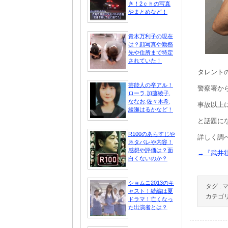
き！2ｃｈの写真
やまとめなど！
青木万利子の現在
は？顔写真や勤務
先や住所まで特定
されていた！
タレント
芸能人の卒アル！
警察署か
ローラ,加藤綾子,
ななお,佐々木希,
事故以上
綾瀬はるかなど！
と話題に
R100のあらすじや
詳しく調
ネタバレや内容！
感想や評価は？面
→『武井
白くないのか？
ショムニ2013のキ
タグ :
ャスト！続編は夏
カテゴリ
ドラマ！亡くなっ
た出演者とは？