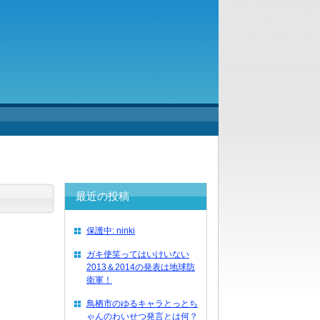
最近の投稿
保護中: ninki
ガキ使笑ってはいけいない
2013＆2014の発表は地球防
衛軍！
鳥栖市のゆるキャラとっとち
ゃんのわいせつ発言とは何？