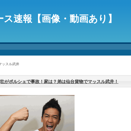
ース速報【画像・動画あり】
 マッスル武井
壮がポルシェで事故！家は？弟は仙台貨物でマッスル武井！