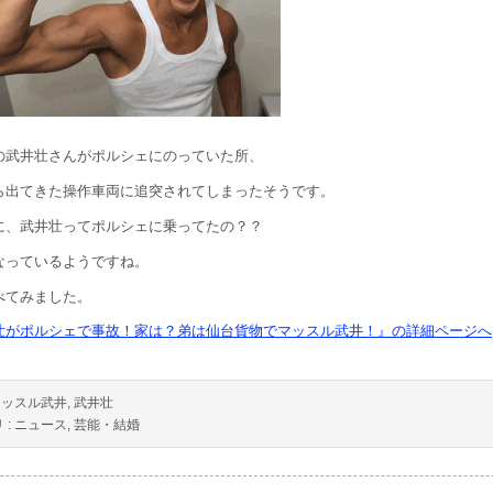
の武井壮さんがポルシェにのっていた所、
ら出てきた操作車両に追突されてしまったそうです。
に、武井壮ってポルシェに乗ってたの？？
なっているようですね。
べてみました。
壮がポルシェで事故！家は？弟は仙台貨物でマッスル武井！』の詳細ページへ
マッスル武井
,
武井壮
 :
ニュース
,
芸能・結婚