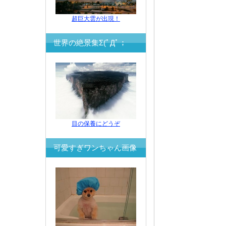
超巨大雲が出現！
世界の絶景集Σ(ﾟДﾟ；
目の保養にどうぞ
可愛すぎワンちゃん画像