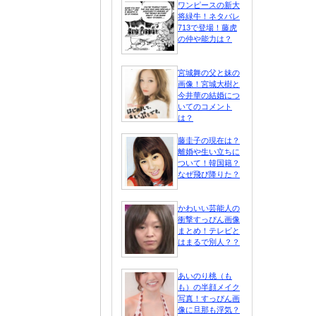
ワンピースの新大
将緑牛！ネタバレ
713で登場！藤虎
の仲や能力は？
宮城舞の父と妹の
画像！宮城大樹と
今井華の結婚につ
いてのコメント
は？
藤圭子の現在は？
離婚や生い立ちに
ついて！韓国籍？
なぜ飛び降りた？
かわいい芸能人の
衝撃すっぴん画像
まとめ！テレビと
はまるで別人？？
あいのり桃（も
も）の半顔メイク
写真！すっぴん画
像に旦那も浮気？