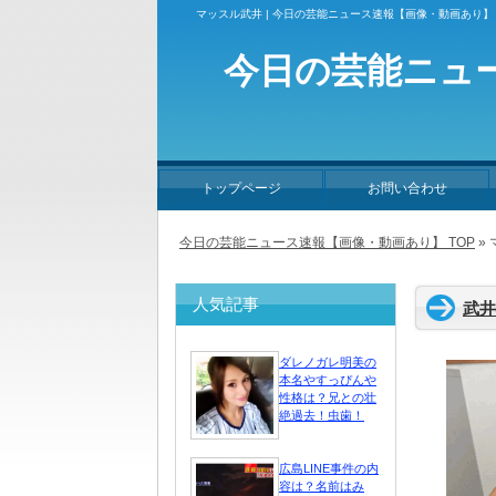
マッスル武井 | 今日の芸能ニュース速報【画像・動画あり】
今日の芸能ニュ
トップページ
お問い合わせ
今日の芸能ニュース速報【画像・動画あり】 TOP
»
人気記事
武井
ダレノガレ明美の
本名やすっぴんや
性格は？兄との壮
絶過去！虫歯！
広島LINE事件の内
容は？名前はみ